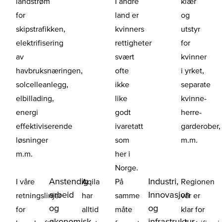
landstrøm
I andre
klær
for
land er
og
skipstrafikken,
kvinners
utstyr
elektrifisering
rettigheter
for
av
svært
kvinner
havbruksnæringen,
ofte
i yrket,
solcelleanlegg,
ikke
separate
elbillading,
like
kvinne-
energi
godt
herre-
effektiviserende
ivaretatt
garderober,
løsninger
som
m.m.
m.m.
her i
Norge.
Anstendig
Industri,
I våre
Aqila
På
Regionen
arbeid
Innovasjon
retningslinjer
har
samme
vår er
og
og
for
alltid
måte
klar for
økonomisk
infrastruktur