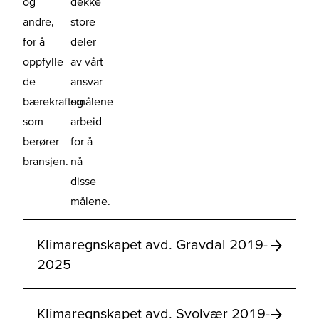
og
dekke
andre,
store
for å
deler
oppfylle
av vårt
de
ansvar
bærekraftsmålene
og
som
arbeid
berører
for å
bransjen.
nå
disse
målene.
Klimaregnskapet avd. Gravdal 2019-
2025
Klimaregnskapet avd. Svolvær 2019-