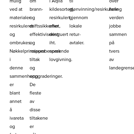
mulig
om
i Aqila
til
over
ved at
brann-
kildesortert,
gjenvinning/resirkulering
hele
materialer
og
resirkulert
gjennom
verden
resirkuleres
driftssikkerhet,
eller
lokale
jobbe
og
effektivisering
destruert
retur-
sammen
ombrukes.
og
iht.
avtaler.
på
Nøkkelprinsipper
ressursbesparende
norsk
tvers
i
tiltak
lovgivning.
av
denne
og
landegrense
sammenheng
oppgraderinger.
er
De
blant
fleste
annet
av
å
disse
ivareta
tiltakene
og
er