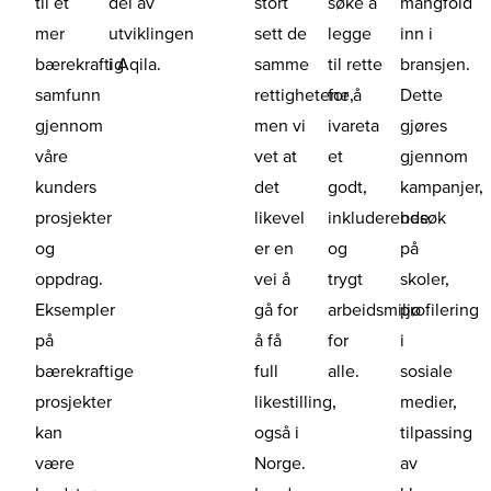
til et
del av
stort
søke å
mangfold
mer
utviklingen
sett de
legge
inn i
bærekraftig
i Aqila.
samme
til rette
bransjen.
samfunn
rettighetene,
for å
Dette
gjennom
men vi
ivareta
gjøres
våre
vet at
et
gjennom
kunders
det
godt,
kampanjer,
prosjekter
likevel
inkluderende
besøk
og
er en
og
på
oppdrag.
vei å
trygt
skoler,
Eksempler
gå for
arbeidsmiljø
profilering
på
å få
for
i
bærekraftige
full
alle.
sosiale
prosjekter
likestilling,
medier,
kan
også i
tilpassing
være
Norge.
av