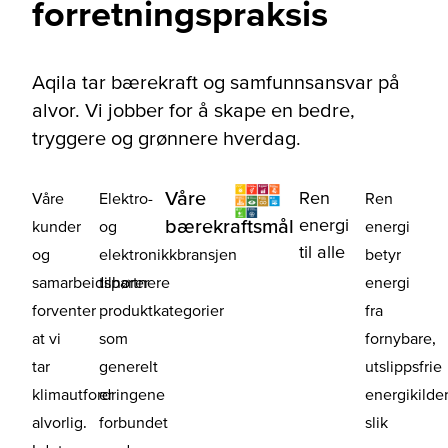
forretningspraksis
Aqila tar bærekraft og samfunnsansvar på
alvor. Vi jobber for å skape en bedre,
tryggere og grønnere hverdag.
Våre
Ren
Våre
Elektro-
Ren
energi
bærekraftsmål
kunder
og
energi
til alle
og
elektronikkbransjen
betyr
samarbeidspartnere
tilhører
energi
forventer
produktkategorier
fra
at vi
som
fornybare,
tar
generelt
utslippsfrie
klimautfordringene
er
energikilde
alvorlig.
forbundet
slik