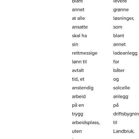
blant
levere
annet
grønne
at alle
løsninger,
ansatte
som
skal ha
blant
sin
annet
rettmessige
ladeanlegg
lønn til
for
avtalt
båter
tid, et
og
anstendig
solcelle
arbeid
anlegg
på en
på
trygg
driftsbygni
arbeidsplass,
til
uten
Landbruk.