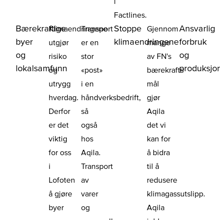
i
Factlines.
Bærekraftige
Stoppe
Ansvarlig
Klimaendringene
Transport
Gjennom
byer
klimaendringene
forbruk
utgjør
er en
mange
og
og
risiko
stor
av FN's
lokalsamfunn
produksjo
og
«post»
bærekrafts
utrygg
i en
mål
hverdag.
håndverksbedrift,
gjør
Derfor
så
Aqila
er det
også
det vi
viktig
hos
kan for
for oss
Aqila.
å bidra
i
Transport
til å
Lofoten
av
redusere
å gjøre
varer
klimagassutslipp.
byer
og
Aqila