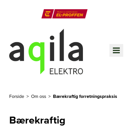
Til hovedinnhold
El-Proffen
ME
Forside
Om oss
Bærekraftig forretningspraksis
Du er her
Bærekraftig