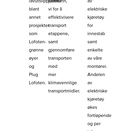
lavutslippsamfunn,
jobber
av
blant
vi for å
elektriske
annet
effektivisere
kjøretøy
prosjekter
transport
for
som
etappene,
innestab
Lofoten-
samt
samt
grønne
gjennomføre
enkelte
øyer
transporten
av våre
og
med
montører.
Plug
mer
Andelen
Lofoten.
klimavennlige
av
transportmidler.
elektriske
kjøretøy
økes
fortløpende
og per