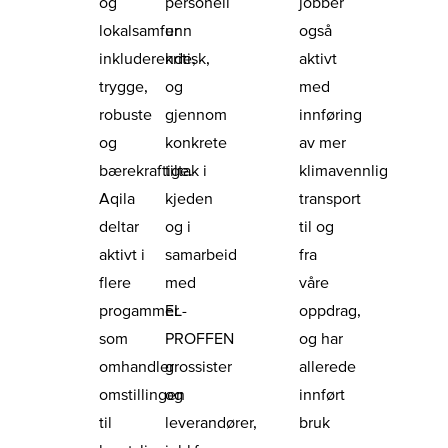
og
personell
jobber
lokalsamfunn
er
også
inkluderende,
kritisk,
aktivt
trygge,
og
med
robuste
gjennom
innføring
og
konkrete
av mer
bærekraftige.
tiltak i
klimavennlig
Aqila
kjeden
transport
deltar
og i
til og
aktivt i
samarbeid
fra
flere
med
våre
progammer
EL-
oppdrag,
som
PROFFEN
og har
omhandler
grossister
allerede
omstillingen
og
innført
til
leverandører,
bruk