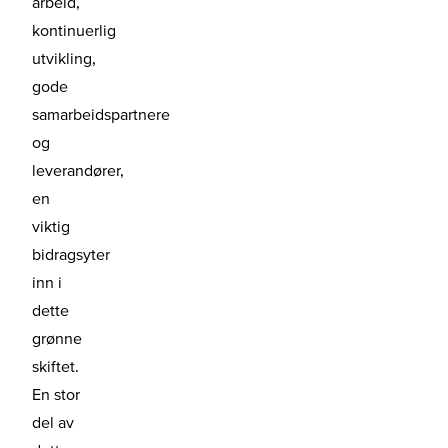
arbeid,
kontinuerlig
utvikling,
gode
samarbeidspartnere
og
leverandører,
en
viktig
bidragsyter
inn i
dette
grønne
skiftet.
En stor
del av