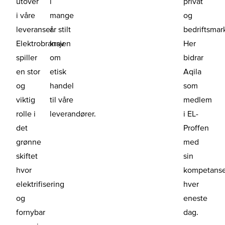
utover
i
privat
i våre
mange
og
leveranser.
år stilt
bedriftsmar
Elektrobransjen
krav
Her
spiller
om
bidrar
en stor
etisk
Aqila
og
handel
som
viktig
til våre
medlem
rolle i
leverandører.
i EL-
det
Proffen
grønne
med
skiftet
sin
hvor
kompetans
elektrifisering
hver
og
eneste
fornybar
dag.