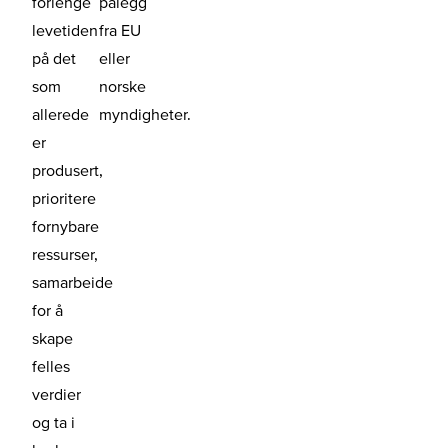
forlenge
pålegg
levetiden
fra EU
på det
eller
som
norske
allerede
myndigheter.
er
produsert,
prioritere
fornybare
ressurser,
samarbeide
for å
skape
felles
verdier
og ta i