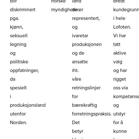
blir
norske
land
bredt
diskriminert
myndigheter.
de er
kundegrunn
pga.
representert,
i hele
kjønn,
og
Lofoten.
seksuell
ivaretar
Vi har
legning
produksjonen
tatt
og
og de
aktive
politiske
ansatte
valg
oppfatninger,
iht.
og har
da
våre
rigget
spesielt
retningslinjer
oss via
i
for
kompetans
produksjonsland
bærekraftig
og
utenfor
forretningspraksis.
utstyr
Norden.
Det
for å
betyr
kunne