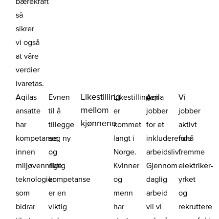
bærekraft
så
sikrer
vi også
at våre
verdier
ivaretas.
Likestilling
Aqilas
Evnen
Likestillingen
Aqila
Vi
mellom
ansatte
til å
er
jobber
jobber
kjønnene
har
tillegge
kommet
for et
aktivt
kompetanse
seg ny
langt i
inkluderende
for å
innen
og
Norge.
arbeidsliv.
fremme
miljøvennlige
riktig
Kvinner
Gjennom
elektriker-
teknologier
kompetanse
og
daglig
yrket
som
er en
menn
arbeid
og
bidrar
viktig
har
vil vi
rekruttere