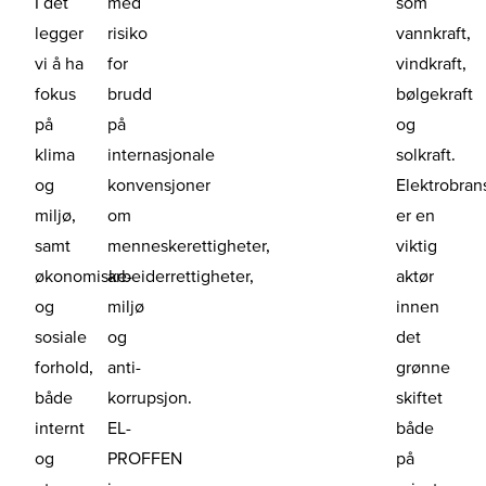
I det
med
som
legger
risiko
vannkraft,
vi å ha
for
vindkraft,
fokus
brudd
bølgekraft
på
på
og
klima
internasjonale
solkraft.
og
konvensjoner
Elektrobran
miljø,
om
er en
samt
menneskerettigheter,
viktig
økonomiske-
arbeiderrettigheter,
aktør
og
miljø
innen
sosiale
og
det
forhold,
anti-
grønne
både
korrupsjon.
skiftet
internt
EL-
både
og
PROFFEN
på