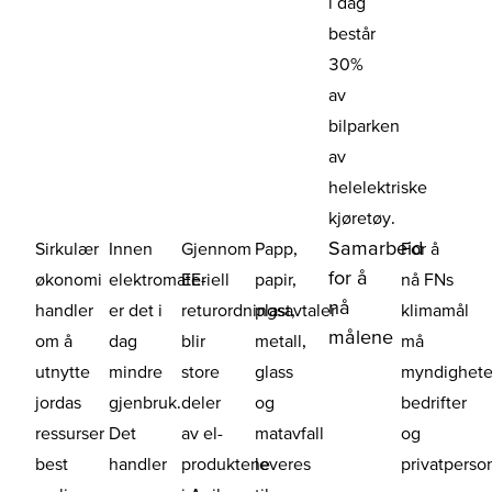
i dag
består
30%
av
bilparken
av
helelektriske
kjøretøy.
Samarbeid
Sirkulær
Innen
Gjennom
Papp,
For å
for å
økonomi
elektromateriell
EE-
papir,
nå FNs
nå
handler
er det i
returordningsavtaler
plast,
klimamål
målene
om å
dag
blir
metall,
må
utnytte
mindre
store
glass
myndighete
jordas
gjenbruk.
deler
og
bedrifter
ressurser
Det
av el-
matavfall
og
best
handler
produktene
leveres
privatperso