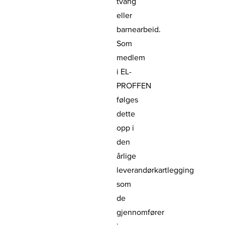
tvang
eller
barnearbeid.
Som
medlem
i EL-
PROFFEN
følges
dette
opp i
den
årlige
leverandørkartlegging
som
de
gjennomfører