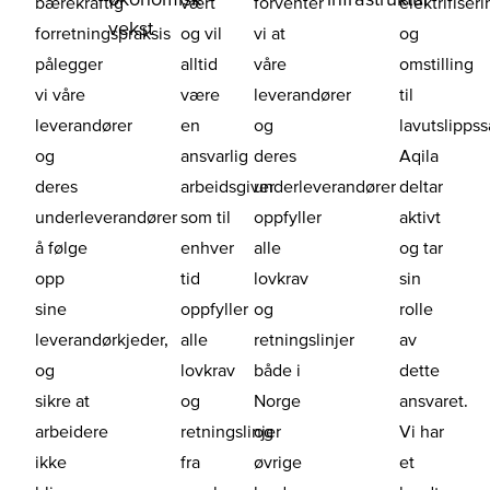
bærekraftig
vært
forventer
elektrifiser
vekst
forretningspraksis
og vil
vi at
og
pålegger
alltid
våre
omstilling
vi våre
være
leverandører
til
leverandører
en
og
lavutslipps
og
ansvarlig
deres
Aqila
deres
arbeidsgiver
underleverandører
deltar
underleverandører
som til
oppfyller
aktivt
å følge
enhver
alle
og tar
opp
tid
lovkrav
sin
sine
oppfyller
og
rolle
leverandørkjeder,
alle
retningslinjer
av
og
lovkrav
både i
dette
sikre at
og
Norge
ansvaret.
arbeidere
retningslinjer
og
Vi har
ikke
fra
øvrige
et