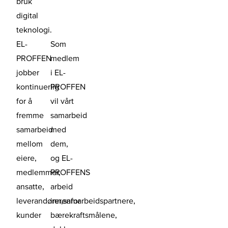
bruk
digital
teknologi.
EL-
Som
PROFFEN
medlem
jobber
i EL-
kontinuerlig
PROFFEN
for å
vil vårt
fremme
samarbeid
samarbeid
med
mellom
dem,
eiere,
og EL-
medlemmer,
PROFFENS
ansatte,
arbeid
leverandører,samarbeidspartnere,
innenfor
kunder
bærekraftsmålene,