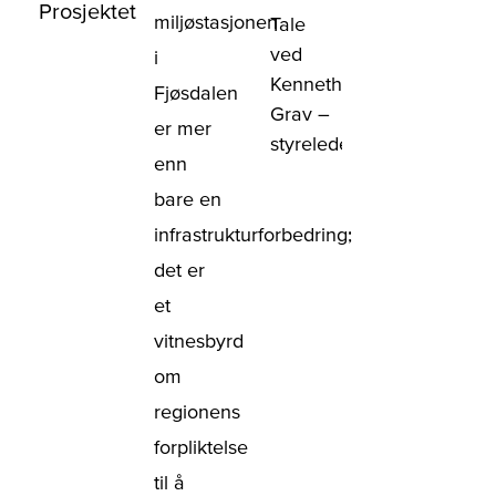
Prosjektet
miljøstasjonen
t
Tale
ved
i
Kenneth
Fjøsdalen
Grav –
er mer
en
styreleder
enn
bare en
infrastrukturforbedring;
s
det er
et
vitnesbyrd
om
regionens
forpliktelse
til å