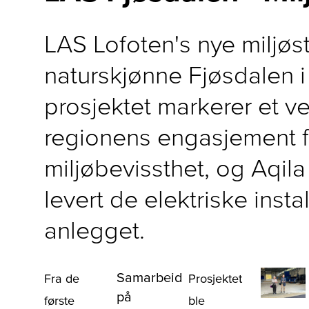
LAS Lofoten's nye miljøsta
naturskjønne Fjøsdalen i
prosjektet markerer et ves
regionens engasjement f
miljøbevissthet, og Aqila 
levert de elektriske insta
anlegget.
Samarbeid
Fra de
Prosjektet
på
første
ble