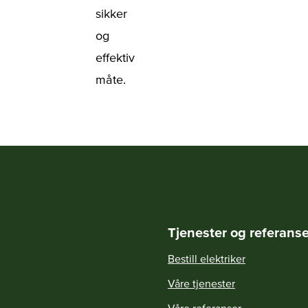
sikker
og
effektiv
måte.
Tjenester og referanse
Bestill elektriker
Våre tjenester