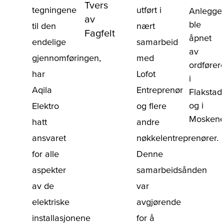
Tvers
tegningene
utført i
Anlegge
av
ble
til den
nært
Fagfelt
åpnet
endelige
samarbeid
av
gjennomføringen,
med
ordfører
har
Lofot
i
Aqila
Entreprenør
Flakstad
og i
Elektro
og flere
Moskene
hatt
andre
ansvaret
nøkkelentreprenører.
for alle
Denne
aspekter
samarbeidsånden
av de
var
elektriske
avgjørende
installasjonene
for å