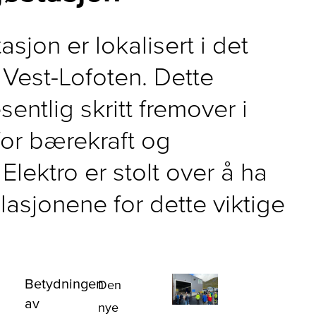
sjon er lokalisert i det
 Vest-Lofoten. Dette
entlig skritt fremover i
or bærekraft og
Elektro er stolt over å ha
llasjonene for dette viktige
Betydningen
Den
av
nye