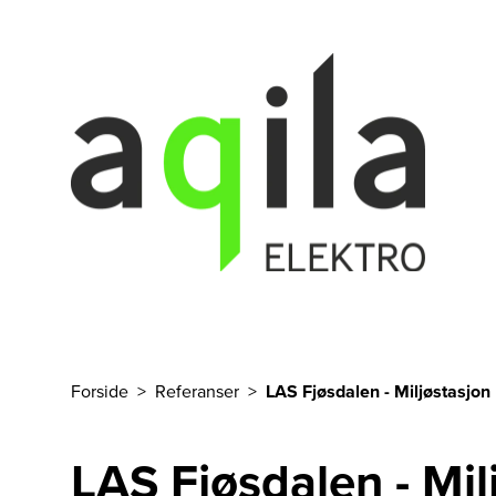
Til hovedinnhold
Forside
Referanser
LAS Fjøsdalen - Miljøstasjon
Du er her
LAS Fjøsdalen - Mil