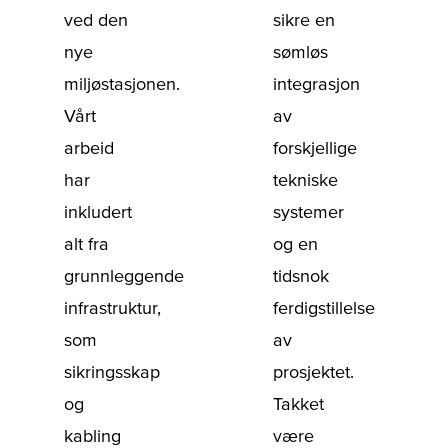
ved den
sikre en
nye
sømløs
miljøstasjonen.
integrasjon
Vårt
av
arbeid
forskjellige
har
tekniske
inkludert
systemer
alt fra
og en
grunnleggende
tidsnok
infrastruktur,
ferdigstillelse
som
av
sikringsskap
prosjektet.
og
Takket
kabling
være